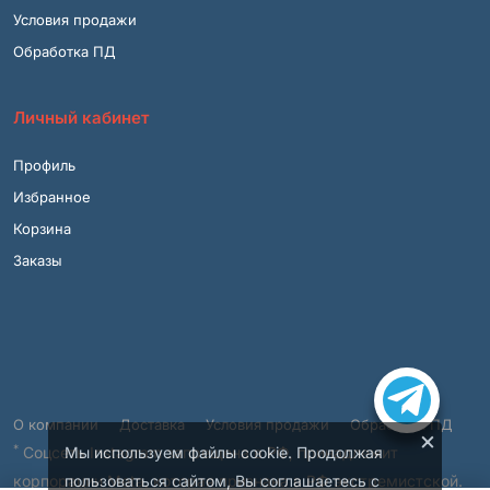
Условия продажи
Обработка ПД
Личный кабинет
Профиль
Избранное
Корзина
Заказы
О компании
Доставка
Условия продажи
Обработка ПД
×
*
Соцсеть Instagram запрещена в РФ, принадлежит
Мы используем файлы cookie. Продолжая
корпорации Meta, которая признана в РФ экстремистской.
пользоваться сайтом, Вы соглашаетесь с