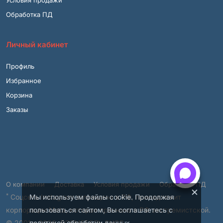
Условия продажи
Обработка ПД
Личный кабинет
Профиль
Избранное
Корзина
Заказы
О компании
Доставка
Условия продажи
Обработка ПД
×
*
Мы используем файлы cookie. Продолжая
Соцсеть Instagram запрещена в РФ, принадлежит
пользоваться сайтом, Вы соглашаетесь с
корпорации Meta, которая признана в РФ экстремистской.
политикой обработки данных
.
© 2001 – 2026, ВСЯМЕБЕЛЬ.SHOP.