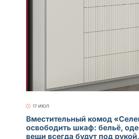
17 ИЮЛ
Вместительный комод «Селен
освободить шкаф: бельё, од
вещи всегда будут под рукой,