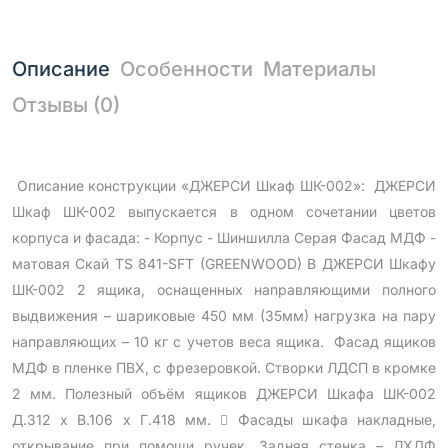
Описание
Особенности
Материалы
Отзывы (0)
Описание конструкции «ДЖЕРСИ Шкаф ШК-002»: ДЖЕРСИ
Шкаф ШК-002 выпускается в одном сочетании цветов
корпуса и фасада: - Корпус - Шиншилла Серая Фасад МДФ -
матовая Скай TS 841-SFT (GREENWOOD) В ДЖЕРСИ Шкафу
ШК-002 2 ящика, оснащенных направляющими полного
выдвижения – шариковые 450 мм (35мм) нагрузка на пару
направляющих – 10 кг с учетов веса ящика. Фасад ящиков
МДФ в пленке ПВХ, с фрезеровкой. Створки ЛДСП в кромке
2 мм. Полезный объём ящиков ДЖЕРСИ Шкафа ШК-002
Д.312 х В.106 х Г.418 мм.  Фасады шкафа накладные,
открывание при помощи ручек. Задняя стенка – ЛХДФ