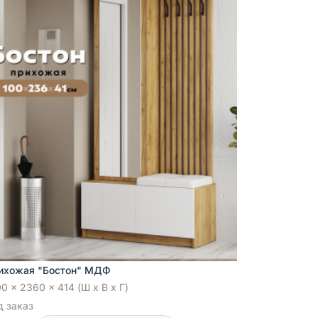
ихожая "Бостон" МДФ
0 x 2360 x 414 (Ш x В x Г)
д заказ