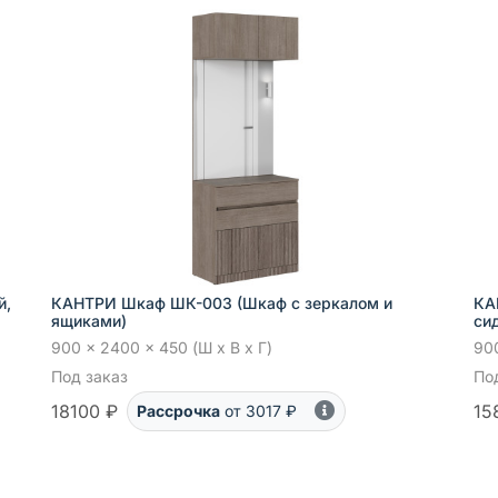
й,
КАНТРИ Шкаф ШК-003 (Шкаф с зеркалом и
КА
ящиками)
си
900 x 2400 x 450 (Ш x В x Г)
900
Под заказ
По
18100 ₽
15
Рассрочка
от 3017 ₽