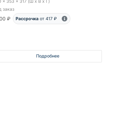
 x 353 x 317 (Ш x В x Г)
д заказ
00 ₽
Рассрочка
от 417 ₽
Подробнее