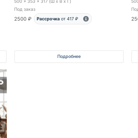
500 x 353 x 317 (Ш x В x Г)
500
Под заказ
По
2500 ₽
25
Рассрочка
от 417 ₽
Подробнее