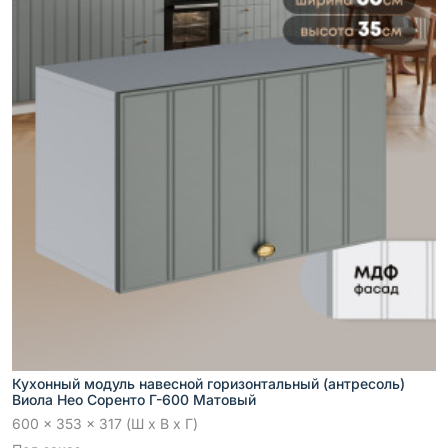
Кухонный модуль навесной горизонтальный (антресоль)
Виола Нео Соренто Г-600 Матовый
600 x 353 x 317 (Ш x В x Г)