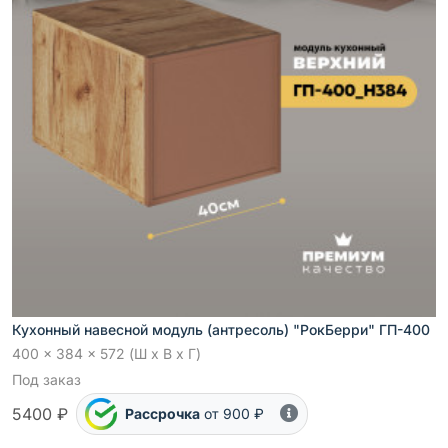
Кухонный навесной модуль (антресоль) "РокБерри" ГП-400
400 x 384 x 572 (Ш x В x Г)
Под заказ
5400 ₽
Рассрочка
от 900 ₽