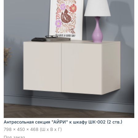
Антресольная секция "АЙРИ" к шкафу ШК-002 (2 ств.)
798 x 450 x 468 (Ш x В x Г)
Под заказ