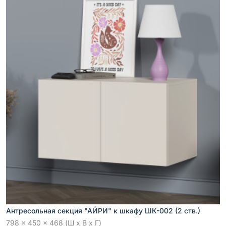
Антресольная секция "АЙРИ" к шкафу ШК-002 (2 ств.)
798 x 450 x 468 (Ш x В x Г)