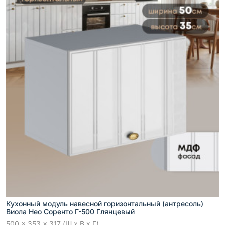
Кухонный модуль навесной горизонтальный (антресоль)
Виола Нео Соренто Г-500 Глянцевый
500 x 353 x 317 (Ш x В x Г)