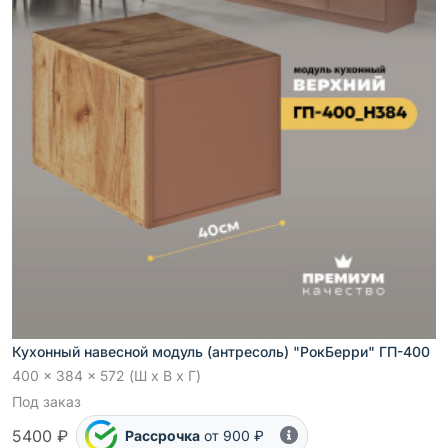
Кухонный навесной модуль (антресоль) "РокБерри" ГП-400
400 x 384 x 572 (Ш x В x Г)
Под заказ
5400 ₽
Рассрочка
от 900 ₽