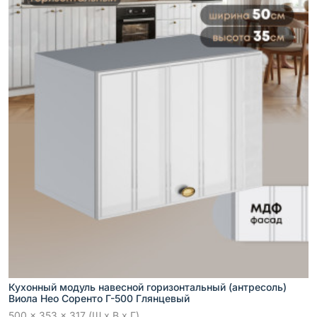
Кухонный модуль навесной горизонтальный (антресоль)
Виола Нео Соренто Г-500 Глянцевый
500 x 353 x 317 (Ш x В x Г)