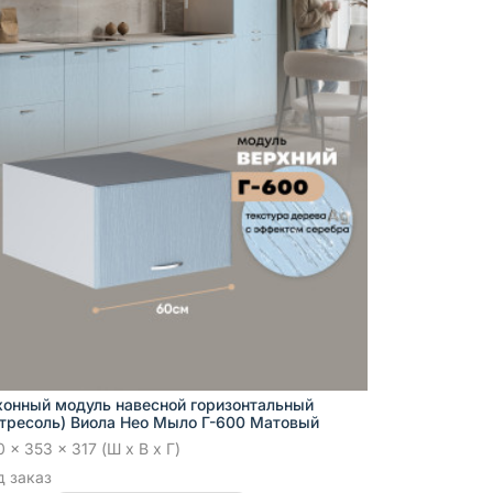
хонный модуль навесной горизонтальный
нтресоль) Виола Нео Мыло Г-600 Матовый
 x 353 x 317 (Ш x В x Г)
д заказ