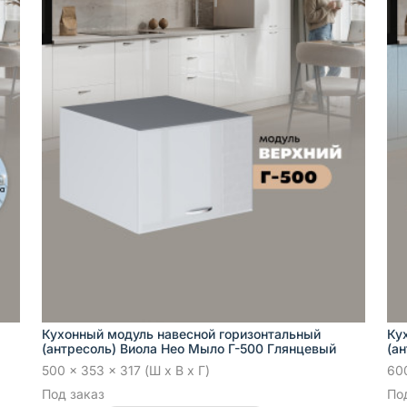
Кухонный модуль навесной горизонтальный
Ку
(антресоль) Виола Нео Мыло Г-500 Глянцевый
(а
500 x 353 x 317 (Ш x В x Г)
600
Под заказ
По