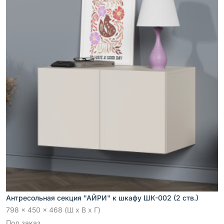
Антресольная секция "АЙРИ" к шкафу ШК-002 (2 ств.)
798 x 450 x 468 (Ш x В x Г)
Под заказ