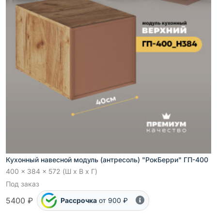
Кухонный навесной модуль (антресоль) "РокБерри" ГП-400
400 x 384 x 572 (Ш x В x Г)
Под заказ
5400 ₽
Рассрочка
от 900 ₽