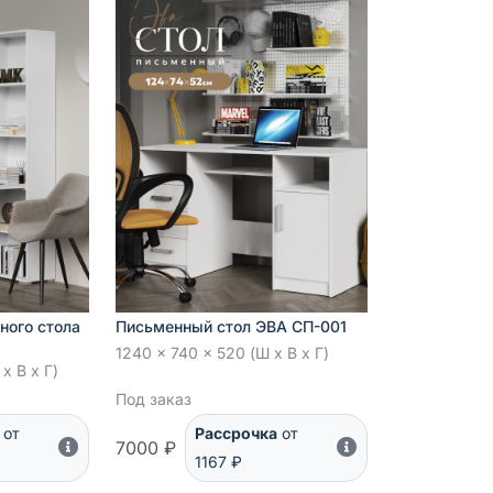
ного стола
Письменный стол ЭВА СП-001
1240 x 740 x 520 (Ш x В x Г)
x В x Г)
Под заказ
от
Рассрочка
от
7000 ₽
1167 ₽