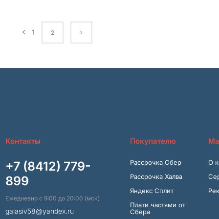
1
2
Контакты
Покупателю
Ма
Рассрочка Сбер
О 
+7 (8412) 779-
Рассрочка Халва
Се
899
Яндекс Сплит
Ре
Ежедневно с 9:00 до 20:00 (мск)
Плати частями от
galasiv58@yandex.ru
Сбера