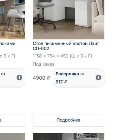
полками
Стол письменный Бостон Лайт
СП-002
x В x Г)
1158 x 754 x 450 (Ш x В x Г)
Под заказ
от
Рассрочка
от
4900 ₽
817 ₽
е
Подробнее