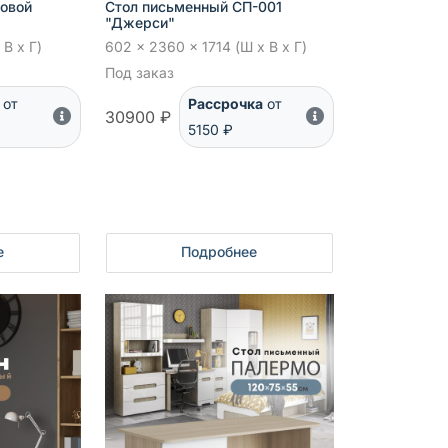
ловой
Стол письменный СП-001
"Джерси"
 В x Г)
602 x 2360 x 1714 (Ш x В x Г)
Под заказ
от
Рассрочка
от
30900 ₽
5150 ₽
е
Подробнее