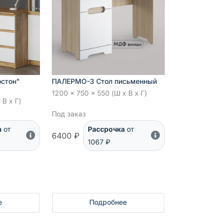
остон"
ПАЛЕРМО-3 Стол письменный
1200 x 750 x 550 (Ш x В x Г)
 В x Г)
Под заказ
а
от
Рассрочка
от
6400 ₽
1067 ₽
е
Подробнее