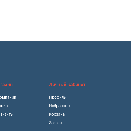
газин
Личный кабинет
компании
Профиль
рвис
Избранное
квизиты
Корзина
Заказы