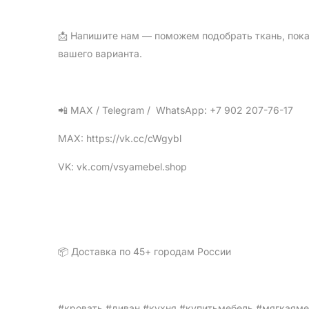
📩 Напишите нам — поможем подобрать ткань, пока
вашего варианта.
📲 МАХ / Telegram /  WhatsApp: +7 902 207-76-17
МАХ: https://vk.cc/cWgybl
VK: vk.com/vsyamebel.shop
📦 Доставка по 45+ городам России
#кровать #диван #кухня #купитьмебель #мягкаям