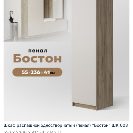
Шкаф распашной одностворчатый (пенал) "Бостон" ШК 003
550 x 2360 x 414 (Ш x В x Г)