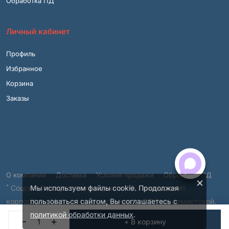
Обработка ПД
Личный кабинет
Профиль
Избранное
Корзина
Заказы
О компании
Доставка
Условия продажи
Обработка ПД
×
*
Соцсеть Instagram запрещена в РФ, принадлежит
Мы используем файлы cookie. Продолжая
корпорации Meta, которая признана в РФ экстремистской.
пользоваться сайтом, Вы соглашаетесь с
© 2001 – 2026, ВСЯМЕБЕЛЬ.SHOP.
политикой обработки данных
.
-
+
+ В корзину