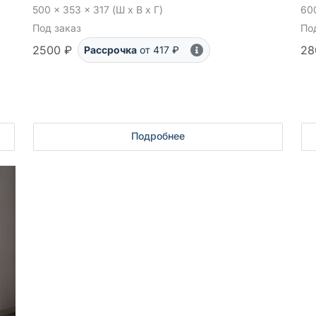
500 x 353 x 317 (Ш x В x Г)
600
Под заказ
По
2500 ₽
28
Рассрочка
от 417 ₽
Подробнее