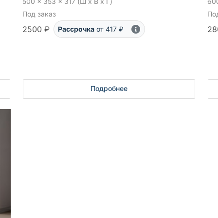
500 x 353 x 317 (Ш x В x Г)
600
Под заказ
По
2500 ₽
28
Рассрочка
от 417 ₽
Подробнее