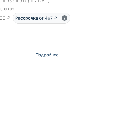
 x 353 x 317 (Ш x В x Г)
д заказ
00 ₽
Рассрочка
от 467 ₽
Подробнее