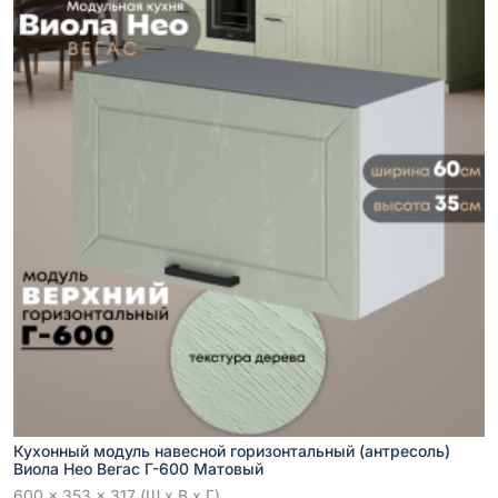
Кухонный модуль навесной горизонтальный (антресоль)
Виола Нео Вегас Г-600 Матовый
600 x 353 x 317 (Ш x В x Г)