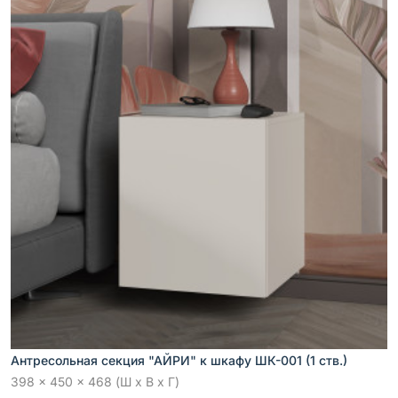
Антресольная секция "АЙРИ" к шкафу ШК-001 (1 ств.)
398 x 450 x 468 (Ш x В x Г)