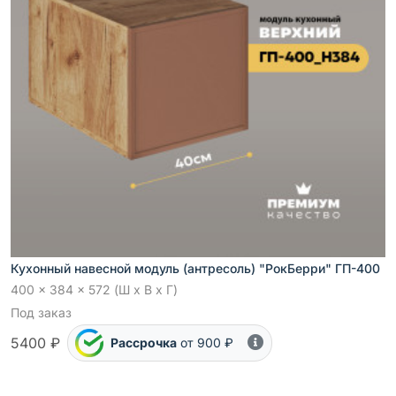
Кухонный навесной модуль (антресоль) "РокБерри" ГП-400
400 x 384 x 572 (Ш x В x Г)
Под заказ
5400 ₽
Рассрочка
от 900 ₽