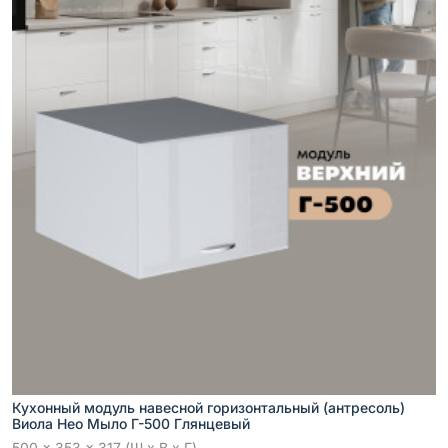
Кухонный модуль навесной горизонтальный (антресоль)
Виола Нео Мыло Г-500 Глянцевый
500 x 353 x 317 (Ш x В x Г)