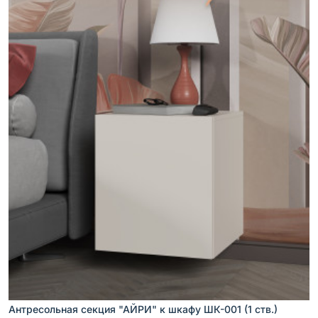
Антресольная секция "АЙРИ" к шкафу ШК-001 (1 ств.)