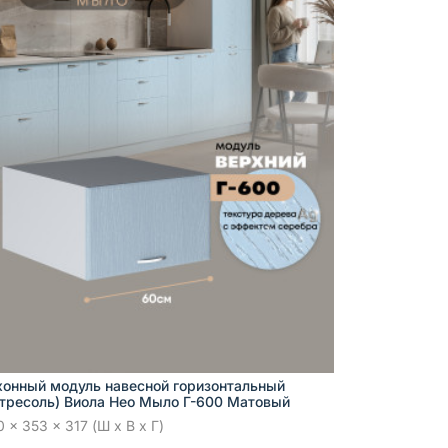
хонный модуль навесной горизонтальный
нтресоль) Виола Нео Мыло Г-600 Матовый
 x 353 x 317 (Ш x В x Г)