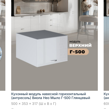
Кухонный модуль навесной горизонтальный
Ку
(антресоль) Виола Нео Мыло Г-500 Глянцевый
(а
500 x 353 x 317 (Ш x В x Г)
600