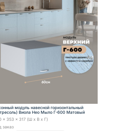
хонный модуль навесной горизонтальный
нтресоль) Виола Нео Мыло Г-600 Матовый
 x 353 x 317 (Ш x В x Г)
д заказ