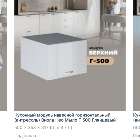
Кухонный модуль навесной горизонтальный
Ку
(антресоль) Виола Нео Мыло Г-500 Глянцевый
(а
500 x 353 x 317 (Ш x В x Г)
600
Под заказ
По