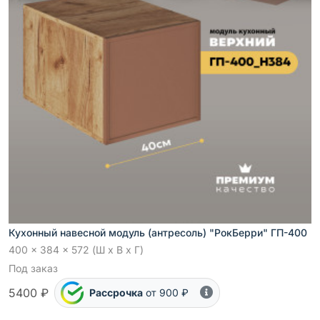
Кухонный навесной модуль (антресоль) "РокБерри" ГП-400
400 x 384 x 572 (Ш x В x Г)
Под заказ
5400 ₽
Рассрочка
от 900 ₽