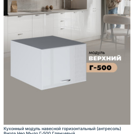
Кухонный модуль навесной горизонтальный (антресоль)
Виола Нео Мыло Г-500 Глянцевый