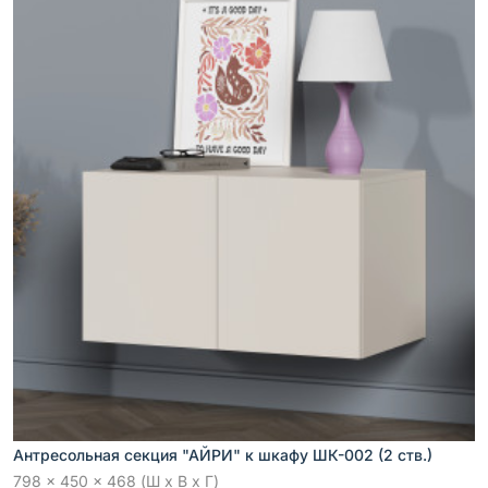
Антресольная секция "АЙРИ" к шкафу ШК-002 (2 ств.)
798 x 450 x 468 (Ш x В x Г)