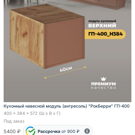
Кухонный навесной модуль (антресоль) "РокБерри" ГП-400
400 x 384 x 572 (Ш x В x Г)
Под заказ
5400 ₽
Рассрочка
от 900 ₽