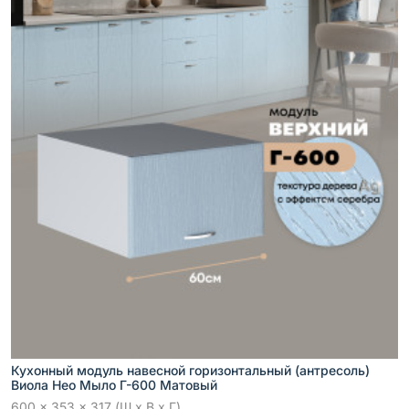
Кухонный модуль навесной горизонтальный (антресоль)
Виола Нео Мыло Г-600 Матовый
600 x 353 x 317 (Ш x В x Г)