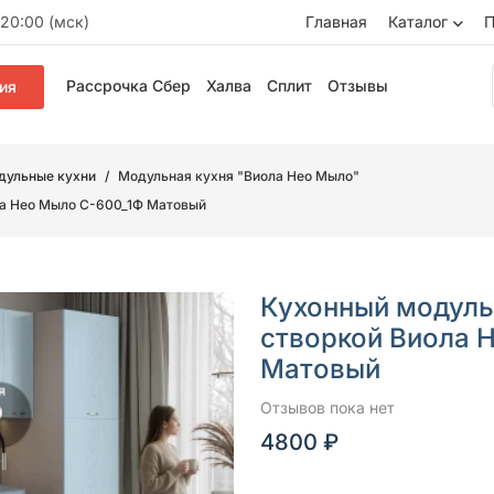
20:00 (мск)
Главная
Каталог
П
Рассрочка Сбер
Халва
Сплит
Отзывы
ия
дульные кухни
Модульная кухня "Виола Нео Мыло"
ла Нео Мыло С-600_1Ф Матовый
Кухонный модуль
створкой Виола 
Матовый
Отзывов пока нет
4800 ₽