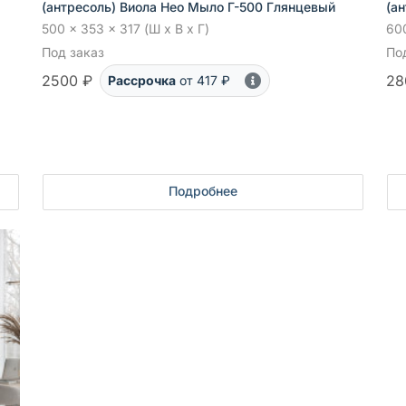
(антресоль) Виола Нео Мыло Г-500 Глянцевый
(а
500 x 353 x 317 (Ш x В x Г)
600
Под заказ
По
2500 ₽
28
Рассрочка
от 417 ₽
Подробнее