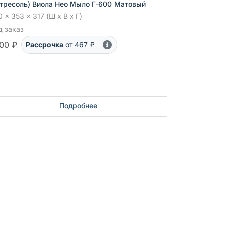
нтресоль) Виола Нео Мыло Г-600 Матовый
 x 353 x 317 (Ш x В x Г)
д заказ
00 ₽
Рассрочка
от 467 ₽
Подробнее