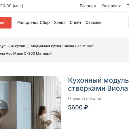
20:00 (мск)
Главная
Каталог
П
Рассрочка Сбер
Халва
Сплит
Отзывы
ия
дульные кухни
Модульная кухня "Виола Нео Мыло"
иола Нео Мыло С-800 Матовый
Кухонный модуль
створками Виола
Отзывов пока нет
5600 ₽