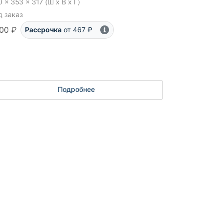
 x 353 x 317 (Ш x В x Г)
д заказ
00 ₽
Рассрочка
от 467 ₽
Подробнее