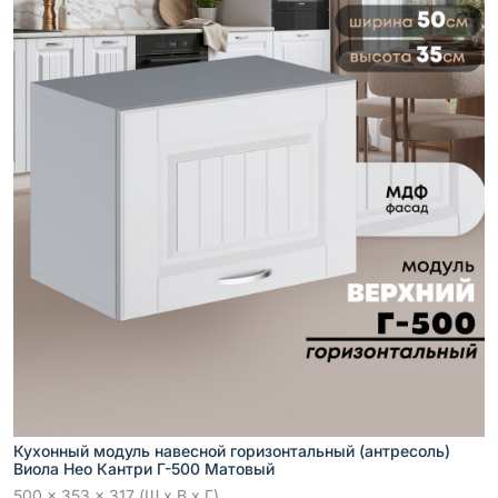
Кухонный модуль навесной горизонтальный (антресоль)
Виола Нео Кантри Г-500 Матовый
500 x 353 x 317 (Ш x В x Г)