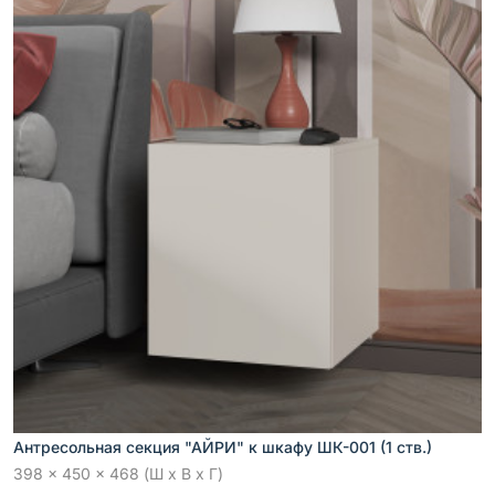
Антресольная секция "АЙРИ" к шкафу ШК-001 (1 ств.)
398 x 450 x 468 (Ш x В x Г)