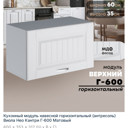
Кухонный модуль навесной горизонтальный (антресоль)
Виола Нео Кантри Г-600 Матовый
600 x 353 x 317 (Ш x В x Г)