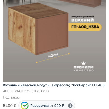
Кухонный навесной модуль (антресоль) "РокБерри" ГП-400
400 x 384 x 572 (Ш x В x Г)
Под заказ
5400 ₽
Рассрочка
от 900 ₽