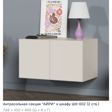
Антресольная секция "АЙРИ" к шкафу ШК-002 (2 ств.)
798 x 450 x 468 (Ш x В x Г)