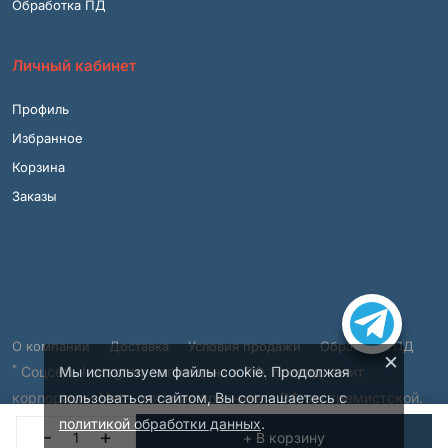
Обработка ПД
Личный кабинет
Профиль
Избранное
Корзина
Заказы
О компании
Доставка
Условия продажи
Обработка ПД
×
*
Мы используем файлы cookie. Продолжая
Соцсеть Instagram запрещена в РФ, принадлежит
пользоваться сайтом, Вы соглашаетесь с
корпорации Meta, которая признана в РФ экстремистской.
политикой обработки данных
.
© 2001 – 2026, ВСЯМЕБЕЛЬ.SHOP.
-
+
+ В корзину