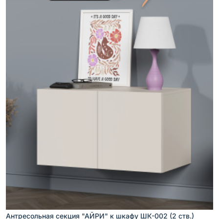
Антресольная секция "АЙРИ" к шкафу ШК-002 (2 ств.)