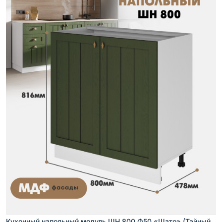
Кухонный напольный модуль ШН 800 Ф50 «Шато» (Тайный