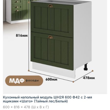
Кухонный напольный модуль ШН2Я 600 Ф42 с 2-мя
ящиками «Шато» (Тайный лес/Белый)
600 x 816 x 478 (Ш x В x Г)