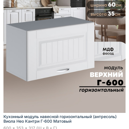
Кухонный модуль навесной горизонтальный (антресоль)
Виола Нео Кантри Г-600 Матовый
600 x 353 x 317 (Ш x В x Г)