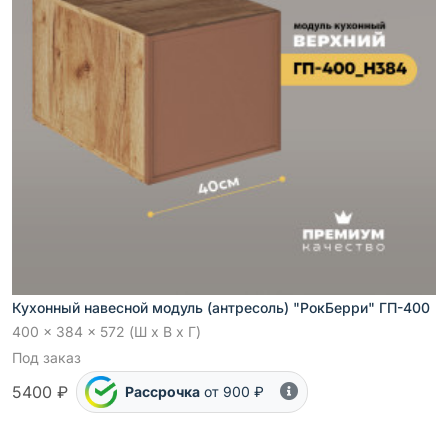
Кухонный навесной модуль (антресоль) "РокБерри" ГП-400
400 x 384 x 572 (Ш x В x Г)
Под заказ
5400 ₽
Рассрочка
от 900 ₽