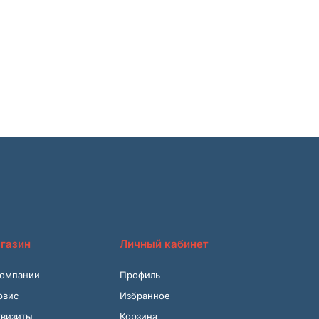
газин
Личный кабинет
компании
Профиль
рвис
Избранное
квизиты
Корзина