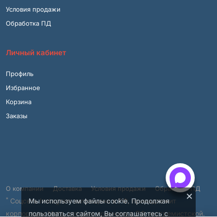
Условия продажи
Обработка ПД
Личный кабинет
Профиль
Избранное
Корзина
Заказы
О компании
Доставка
Условия продажи
Обработка ПД
×
*
Мы используем файлы cookie. Продолжая
Соцсеть Instagram запрещена в РФ, принадлежит
пользоваться сайтом, Вы соглашаетесь с
корпорации Meta, которая признана в РФ экстремистской.