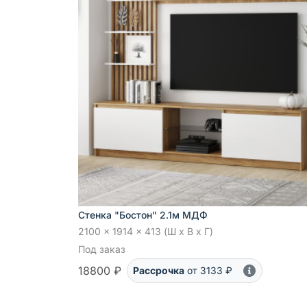
Стенка "Бостон" 2.1м МДФ
2100 x 1914 x 413 (Ш x В x Г)
Под заказ
18800 ₽
Рассрочка
от 3133 ₽