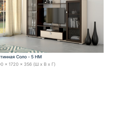
стинная Соло - 5 НМ
0 x 1720 x 356 (Ш x В x Г)