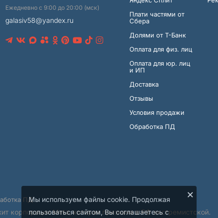
Ежедневно с 9:00 до 20:00 (мск)
Плати частями от
galasiv58@yandex.ru
Сбера
Долями от Т-Банк
Оплата для физ. лиц
Оплата для юр. лиц
и ИП
Доставка
Отзывы
Условия продажи
Обработка ПД
×
Мы используем файлы cookie. Продолжая
аботка ПД
ит корпорации Meta, которая признана в РФ экстремистской.
пользоваться сайтом, Вы соглашаетесь с