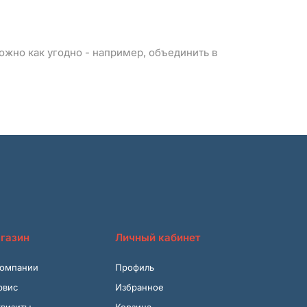
можно как угодно - например, объединить в
газин
Личный кабинет
компании
Профиль
рвис
Избранное
квизиты
Корзина