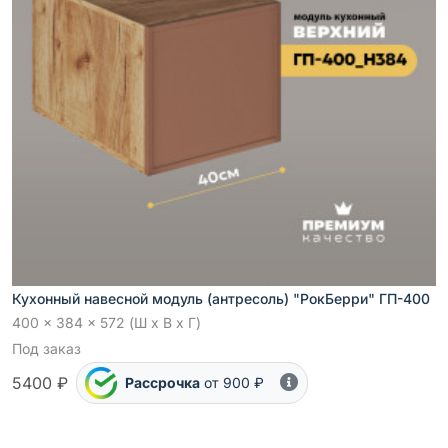
Кухонный навесной модуль (антресоль) "РокБерри" ГП-400
400 x 384 x 572 (Ш x В x Г)
Под заказ
5400 ₽
Рассрочка
от 900 ₽