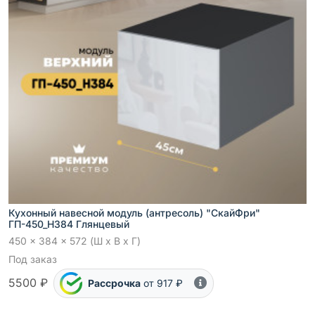
Кухонный навесной модуль (антресоль) "СкайФри"
ГП-450_Н384 Глянцевый
450 x 384 x 572 (Ш x В x Г)
Под заказ
5500 ₽
Рассрочка
от 917 ₽