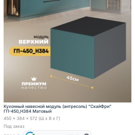
Кухонный навесной модуль (антресоль) "СкайФри"
ГП-450_Н384 Матовый
450 x 384 x 572 (Ш x В x Г)
Под заказ