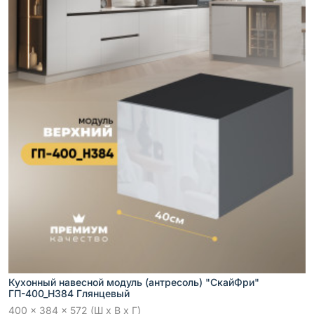
Кухонный навесной модуль (антресоль) "СкайФри"
ГП-400_Н384 Глянцевый
400 x 384 x 572 (Ш x В x Г)