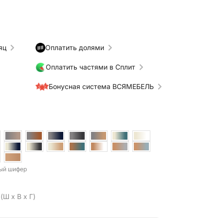
яц
Оплатить долями
Оплатить частями в Сплит
Бонусная система ВСЯМЕБЕЛЬ
рый шифер
(Ш x В x Г)