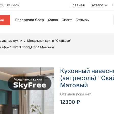
20:00 (мск)
Главная
Каталог
П
Рассрочка Сбер
Халва
Сплит
Отзывы
ия
дульные кухни
Модульная кухня "СкайФри"
"СкайФри" ШУГП-1000_Н384 Матовый
Кухонный навесн
(антресоль) "Ск
Матовый
Отзывов пока нет
12300 ₽