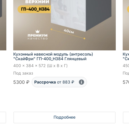
Кухонный навесной модуль (антресоль)
Ку
"СкайФри" ГП-400_Н384 Глянцевый
"С
400 x 384 x 572 (Ш x В x Г)
450
Под заказ
По
5300 ₽
57
Рассрочка
от 883 ₽
Подробнее