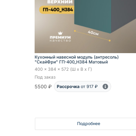
Кухонный навесной модуль (антресоль)
"СкайФри" ГП-400_Н384 Матовый
400 x 384 x 572 (Ш x В x Г)
Под заказ
5500 ₽
Рассрочка
от 917 ₽
Подробнее