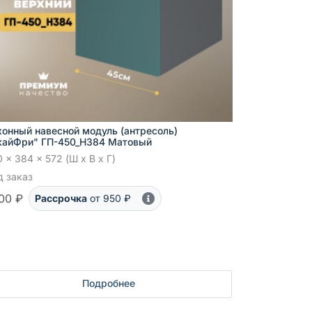
хонный навесной модуль (антресоль)
кайФри" ГП-450_Н384 Матовый
 x 384 x 572 (Ш x В x Г)
д заказ
00 ₽
Рассрочка
от 950 ₽
Подробнее