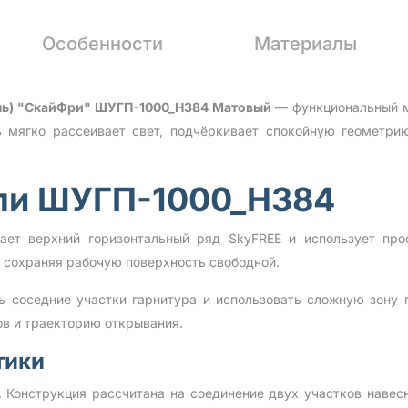
Особенности
Материалы
оль) "СкайФри" ШУГП-1000_Н384 Матовый
— функциональный м
ь мягко рассеивает свет, подчёркивает спокойную геометр
ли ШУГП-1000_Н384
ет верхний горизонтальный ряд SkyFREE и использует про
 сохраняя рабочую поверхность свободной.
ь соседние участки гарнитура и использовать сложную зону
в и траекторию открывания.
тики
 Конструкция рассчитана на соединение двух участков навес