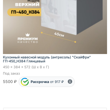
Кухонный навесной модуль (антресоль) "СкайФри"
ГП-450_Н384 Глянцевый
450 x 384 x 572 (Ш x В x Г)
Под заказ
5500 ₽
Рассрочка
от 917 ₽