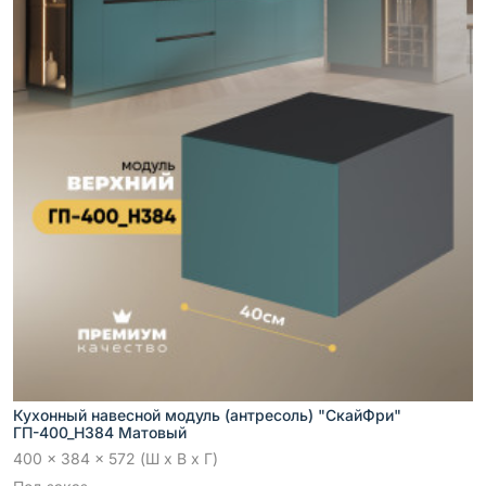
Кухонный навесной модуль (антресоль) "СкайФри"
ГП-400_Н384 Матовый
400 x 384 x 572 (Ш x В x Г)