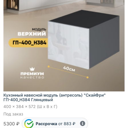
Кухонный навесной модуль (антресоль) "СкайФри"
ГП-400_Н384 Глянцевый
400 x 384 x 572 (Ш x В x Г)
Под заказ
5300 ₽
Рассрочка
от 883 ₽