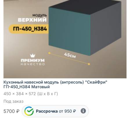
Кухонный навесной модуль (антресоль) "СкайФри"
ГП-450_Н384 Матовый
450 x 384 x 572 (Ш x В x Г)
Под заказ
5700 ₽
Рассрочка
от 950 ₽