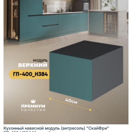
Кухонный навесной модуль (антресоль) "СкайФри"