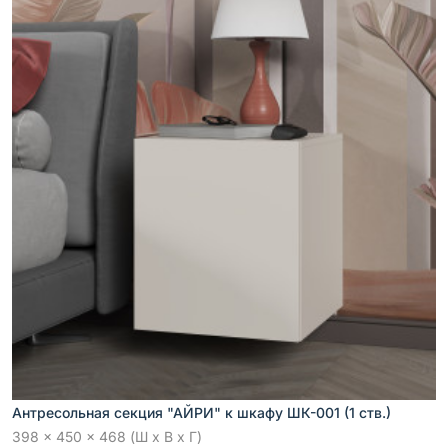
Антресольная секция "АЙРИ" к шкафу ШК-001 (1 ств.)
398 x 450 x 468 (Ш x В x Г)