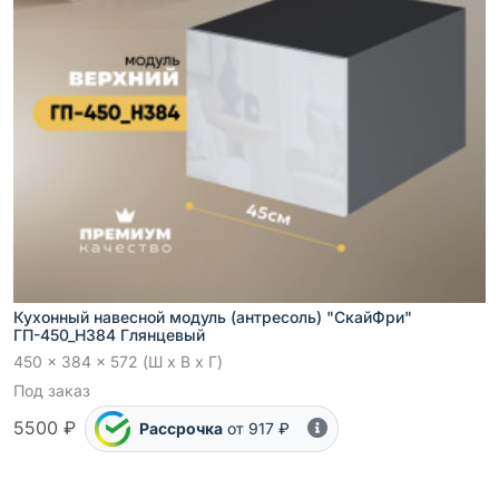
Кухонный навесной модуль (антресоль) "СкайФри"
ГП-450_Н384 Глянцевый
450 x 384 x 572 (Ш x В x Г)
Под заказ
5500 ₽
Рассрочка
от 917 ₽