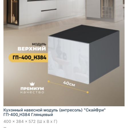
Кухонный навесной модуль (антресоль) "СкайФри"
ГП-400_Н384 Глянцевый
400 x 384 x 572 (Ш x В x Г)