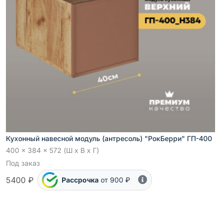
Кухонный навесной модуль (антресоль) "РокБерри" ГП-400
400 x 384 x 572 (Ш x В x Г)
Под заказ
5400 ₽
Рассрочка
от 900 ₽