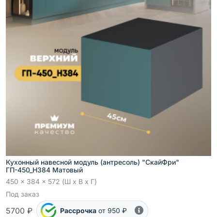
Кухонный навесной модуль (антресоль) "СкайФри"
ГП-450_Н384 Матовый
450 x 384 x 572 (Ш x В x Г)
Под заказ
5700 ₽
Рассрочка
от 950 ₽