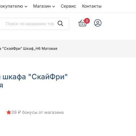
окупателю
Магазин
Сервис
Контакты
0
а "СкайФри" Шкаф_Н6 Матовая
 шкафа "СкайФри"
я
39 ₽ бонусы от магазина