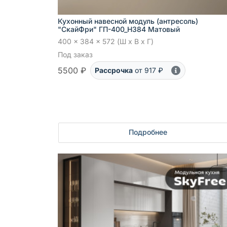
Кухонный навесной модуль (антресоль)
"СкайФри" ГП-400_Н384 Матовый
400 x 384 x 572 (Ш x В x Г)
Под заказ
5500 ₽
Рассрочка
от 917 ₽
Подробнее