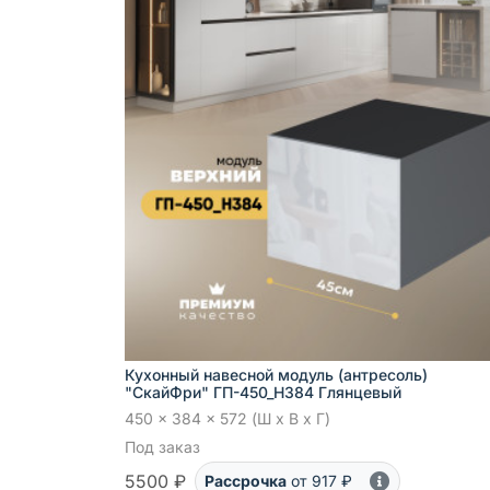
Кухонный навесной модуль (антресоль)
"СкайФри" ГП-450_Н384 Глянцевый
450 x 384 x 572 (Ш x В x Г)
Под заказ
5500 ₽
Рассрочка
от 917 ₽