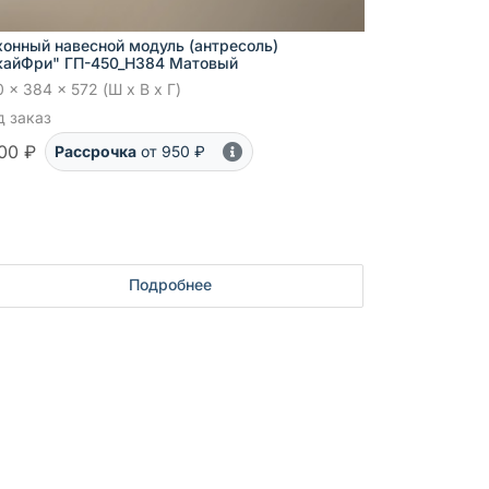
хонный навесной модуль (антресоль)
кайФри" ГП-450_Н384 Матовый
 x 384 x 572 (Ш x В x Г)
д заказ
00 ₽
Рассрочка
от 950 ₽
Подробнее