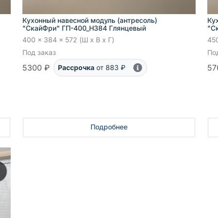
Кухонный навесной модуль (антресоль)
Ку
"СкайФри" ГП-400_Н384 Глянцевый
"С
400 x 384 x 572 (Ш x В x Г)
450
Под заказ
По
5300 ₽
57
Рассрочка
от 883 ₽
Подробнее