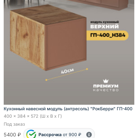
Кухонный навесной модуль (антресоль) "РокБерри" ГП-400
400 x 384 x 572 (Ш x В x Г)
Под заказ
5400 ₽
Рассрочка
от 900 ₽